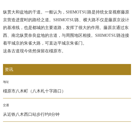
纵贯大和盆地的干道。一般认为，SHIMOTSU路是持统女皇视察藤原
京营造进度时的路经之道。SHIMOTSU路、横大路不仅是藤原京设计
的基准线，也是都城的主要道路，发挥了很大的作用。藤原京通过东
西、南北纵贯奈良盆地的古道，与周围地区相接。SHIMOTSU路连接
着平城京的朱雀大路，可直达平城京朱雀门。
这条古道现今依然保留在橿原市。
资讯
地址
橿原市八木町（八木札十字路口）
交通
从近铁八木西口站步行约8分钟