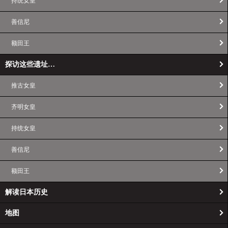
持统女皇
善信尼
额田王
探访这些遗址…
推古女皇
齐明女皇
持统女皇
善信尼
额田王
解读日本历史
地图