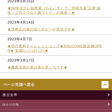
2023年5月15日
★NHK Eテレ知恵泉（ちえいず）で『持統天皇”日本”誕
生！三代でつなぐ国づくり』が放送！★
2023年4月14日
★甘樫丘の菜の花とポピーが見頃です★
2023年4月7日
★明日香村チャレンジショップ★ASUCOME新店舗OPE
N★⁡ 虹畑(にじばたけ)★
2023年3月17日
★藤原宮跡の菜の花が見ごろです★
推古女帝
ゆかりの地