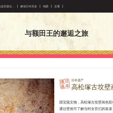
访这些遗址…
解读日本历史
地图
交通
与额田王的邂逅之旅
日本遗产
高松塚古坟壁
国宝级文物，高松塚古坟壁画色彩
通过壁画可了解当时女官们的装束