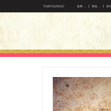
飞鸟时代女性纪行
故事….
领地….
探