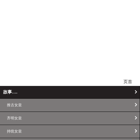
页首
故事….
推古女皇
齐明女皇
持统女皇