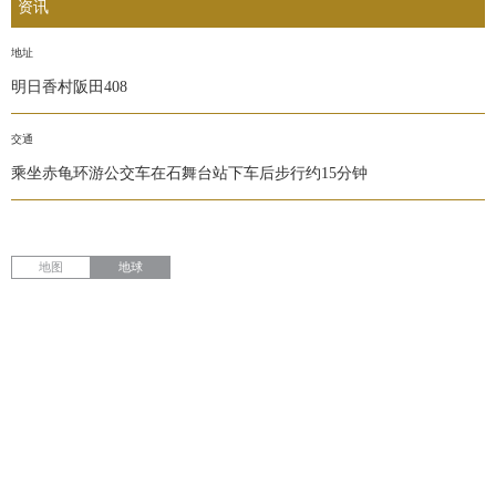
资讯
地址
明日香村阪田408
交通
乘坐赤龟环游公交车在石舞台站下车后步行约15分钟
地图
地球