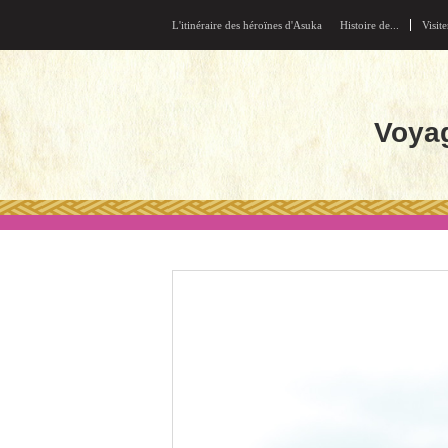
L'itinéraire des héroïnes d'Asuka
Histoire de...
Visite
Voyag