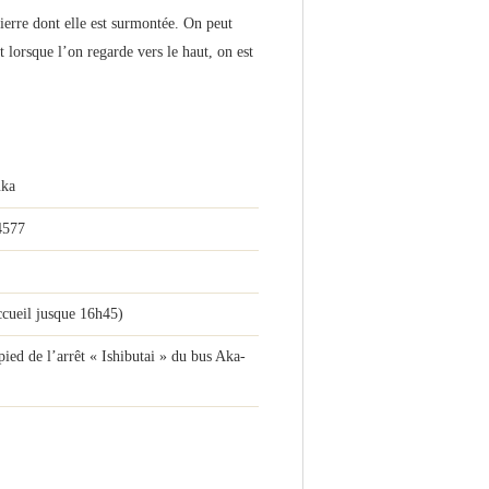
ierre dont elle est surmontée. On peut
t lorsque l’on regarde vers le haut, on est
uka
4577
ccueil jusque 16h45)
pied de l’arrêt « Ishibutai » du bus Aka-