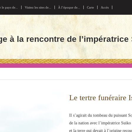
r le pays de...
Visitez les sites de...
À l’époque de...
Carte
Accès
e à la rencontre de l’impératrice
Le tertre funéraire 
Il s’agirait du tombeau du puissant S
de la nation avec l’impératrice Suiko
et la terre qui devait à l’origine rec